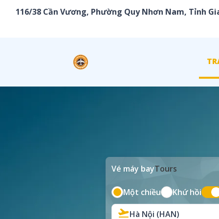
Chuyển đến phần nội dung
116/38 Cần Vương, Phường Quy Nhơn Nam, Tỉnh Gia
TR
Vé máy bay
Tours
Một chiều
Khứ hồi
Hà Nội (HAN)