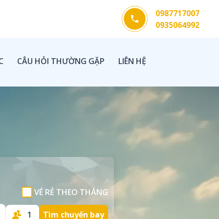
0987717007
0935064992
C
CÂU HỎI THƯỜNG GẶP
LIÊN HỆ
VÉ RẺ THEO THÁNG
1
Tìm chuyến bay