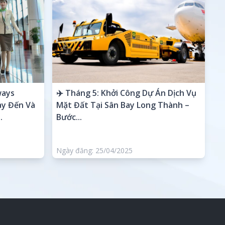
ways
✈️ Tháng 5: Khởi Công Dự Án Dịch Vụ
ay Đến Và
Mặt Đất Tại Sân Bay Long Thành –
.
Bước...
Ngày đăng: 25/04/2025