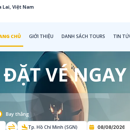
 Lai, Việt Nam
ANG CHỦ
GIỚI THIỆU
DANH SÁCH TOURS
TIN TỨ
ĐẶT VÉ NGAY
Bay thẳng
Tp. Hồ Chí Minh (SGN)