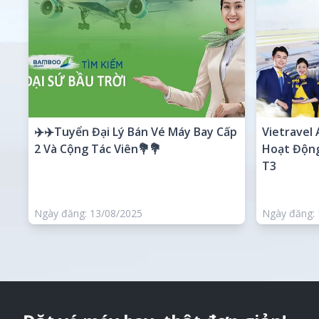
✈️✈️Tuyển Đại Lý Bán Vé Máy Bay Cấp
Vietravel 
2 Và Cộng Tác Viên💐💐
Hoạt Động
T3
Ngày đăng: 13/08/2025
Ngày đăng: 