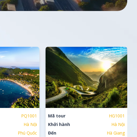
PQ1001
Mã tour
HG1001
Hà Nội
Khởi hành
Hà Nội
Phú Quốc
Đến
Hà Giang